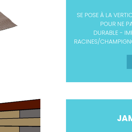
SE POSE À LA VERTI
POUR NE PA
DURABLE - IM
RACINES/CHAMPIGNO
JAM