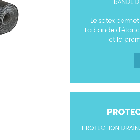
BANDE D
Le sotex permet
La bande d'étanch
et la pre
PROTEC
PROTECTION DRAÎNA