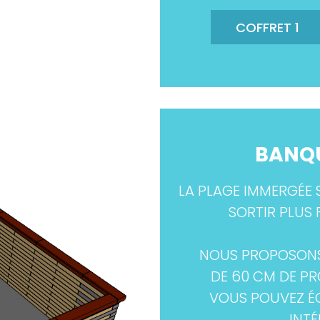
COFFRET 1
BANQU
LA PLAGE IMMERGÉE 
SORTIR PLUS 
NOUS PROPOSONS
DE 60 CM DE P
VOUS POUVEZ É
INT