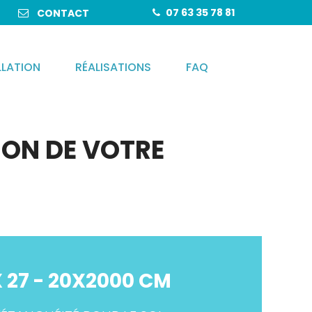
07 63 35 78 81
CONTACT


LLATION
RÉALISATIONS
FAQ
ION DE VOTRE
 27 - 20X2000 CM