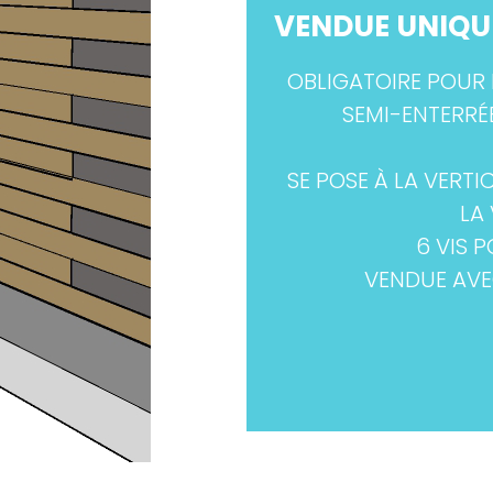
VENDUE UNIQU
OBLIGATOIRE POUR 
SEMI-ENTERRÉE
SE POSE À LA VERTI
LA 
6 VIS 
VENDUE AVE