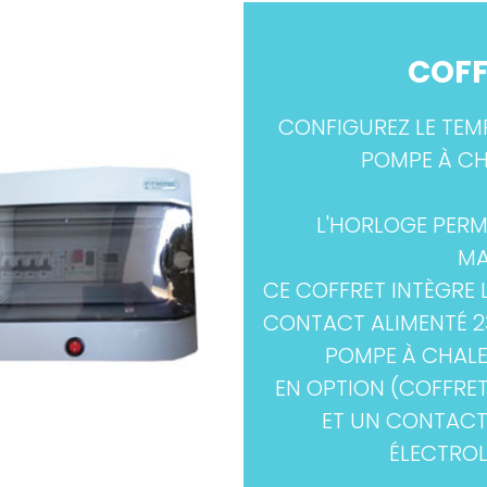
COFF
CONFIGUREZ LE TEMP
POMPE À CH
L'HORLOGE PERM
MA
CE COFFRET INTÈGRE 
CONTACT ALIMENTÉ 23
POMPE À CHALE
EN OPTION (COFFRET
ET UN CONTACT
ÉLECTROL